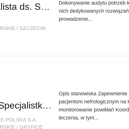
Dokonywanie audytu potrzeb kl
Specjalistka / Specjalista ds. Sprzedaży ubezpieczeń
nich dedykowanych rozwiązań
prowadzenie...
SKIE / SZCZECIN
Opis stanowiska Zapewnienie
pacjentom nefrologicznym na 
Lekarz Specjalista / Specjalistka (Nefrolog/Internista) (K/M/N)
monitorowanie powikłań Koor
leczenia, w tym...
E POLSKA S.A.
SKIE / GRYFICE