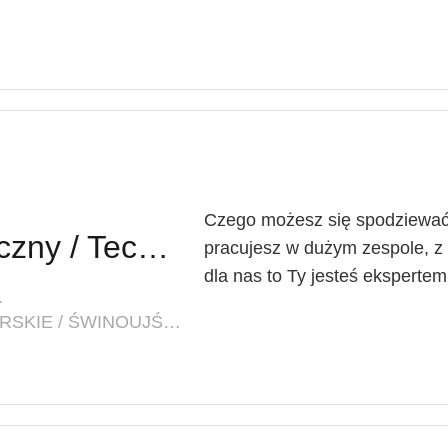
Czego możesz się spodziewać?
Technik Farmaceutyczny / Techniczka Farmaceutyczna
pracujesz w dużym zespole, z 
dla nas to Ty jesteś eksperte
.
LOKALIZACJA: ZACHODNIOPOMORSKIE / ŚWINOUJŚCIE