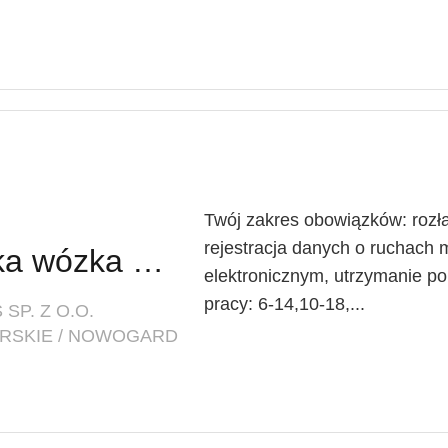
Twój zakres obowiązków: rozła
rejestracja danych o ruchach
Operator / Operatorka wózka widłowego
elektronicznym, utrzymanie p
pracy: 6-14,10-18,...
SP. Z O.O.
RSKIE / NOWOGARD