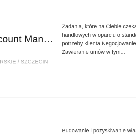
Zadania, które na Ciebie czeka
handlowych w oparciu o standa
T Business - Key Account Manager - Large Account
potrzeby klienta Negocjowan
Zawieranie umów w tym...
SKIE / SZCZECIN
Budowanie i pozyskiwanie własn