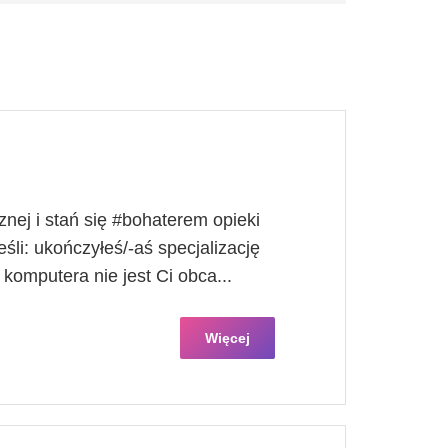
nej i stań się #bohaterem opieki
śli​: ukończyłeś/-aś specjalizację
a komputera nie jest Ci obca...
Więcej