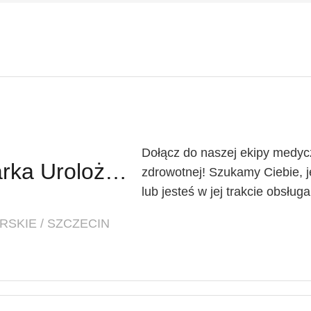
Dołącz do naszej ekipy medycz
Lekarz Urolog / Lekarka Urolożka
zdrowotnej! Szukamy Ciebie, je
lub jesteś w jej trakcie obsług
SKIE / SZCZECIN