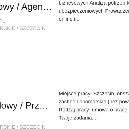
biznesowych Analiza potrzeb k
Agent Ubezpieczeniowy / Agentka Ubezpieczeniowa
ubezpieczeniowych Prowadzen
online i...
PL
SKIE / SZCZECIN
Miejsce pracy: Szczecin, obsza
zachodniopomorskie (bez powia
Przedstawiciel Handlowy / Przedstawicielka Handlowa (Branża TSL)
Rodzaj pracy: umowa o pracę, 
Twoje zadania:...
SKIE / SZCZECIN