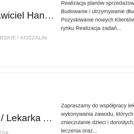
Realizacja planów sprzedażow
Budowanie i utrzymywanie dług
Regionalny Przedstawiciel Handlowy (K/M)
Pozyskiwanie nowych Klientów
rynku Realizacja zadań...
SKIE / KOSZALIN
Zapraszamy do współpracy lek
wykonywania zawodu, których
Lekarz Anestezjolog / Lekarka Anestezjolożka
znieczulanie dzieci i dorosłyc
leczenia oraz...
GIA