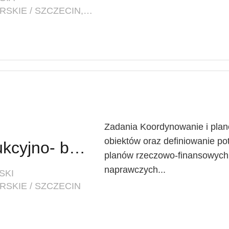
LOKALIZACJA: ZACHODNIOPOMORSKIE / SZCZECIN, PL. BRAMA PORTOWA 1
Zadania Koordynowanie i plan
obiektów oraz definiowanie p
Inspektor ds. konstrukcyjno- budowlanych w Dziale Inwestycyjno-Technicznym
planów rzeczowo-finansowych 
naprawczych...
SKI
SKIE / SZCZECIN