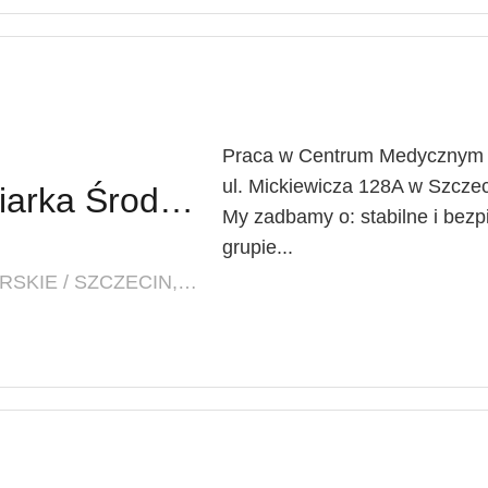
Praca w Centrum Medycznym L
ul. Mickiewicza 128A w Szczec
Pielęgniarz / Pielęgniarka Środowiskowo-Rodzinna
My zadbamy o: stabilne i bezp
grupie...
LOKALIZACJA: ZACHODNIOPOMORSKIE / SZCZECIN, UL. MICKIEWICZA 128A