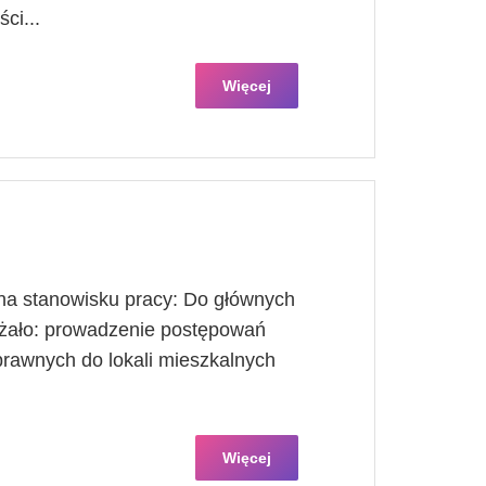
ci...
Więcej
a stanowisku pracy: Do głównych
eżało: prowadzenie postępowań
 prawnych do lokali mieszkalnych
Więcej