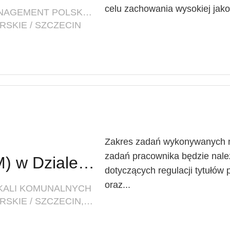
celu zachowania wysokiej jakoś
FIRMA: INNOVATIVE FACILITY MANAGEMENT POLSKA SP. Z O. O.
SKIE / SZCZECIN
Zakres zadań wykonywanych n
zadań pracownika będzie nal
Starszy referent (K/M) w Dziale Windykacji i Regulacji Stanów Prawnych Zasobów Mieszkalnych
dotyczących regulacji tytułów
oraz...
OKALI KOMUNALNYCH
LOKALIZACJA: ZACHODNIOPOMORSKIE / SZCZECIN, UL. MARIACKA 25