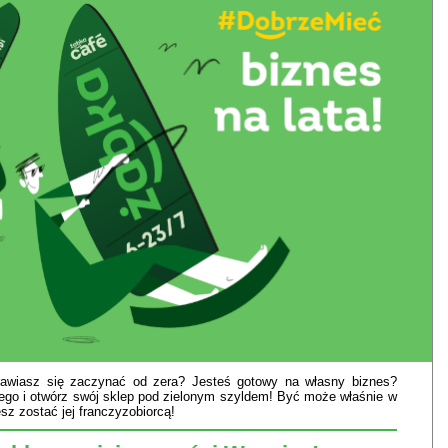
bawiasz się zaczynać od zera? Jesteś gotowy na własny biznes?
go i otwórz swój sklep pod zielonym szyldem! Być może właśnie w
z zostać jej franczyzobiorcą!