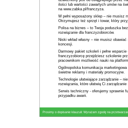
ilości lub wartości zawartych umów na św
na www.zabka.pl/franczyza.
W pełni wyposażony sklep – nie musisz m
Otrzymujesz też sprzęt i towar, który przy
Polisa na biznes – to Twoja poduszka bez
rozwiązanie dla franczyzobiorców.
Niski wkład własny – nie musisz obawiać s
koncesji.
Darmowy pakiet szkoleń i pełne wsparcie
franczyzobiorcę przejdziesz szkolenie p
pracownikom możliwość nauki na platform
Ogólnopolska komunikacja marketingowa –
świetne reklamy i materiały promocyjne.
Technologie ułatwiające zarządzanie – ni
rozwiązania, które ułatwią Ci zarządzanie
Serwis techniczny - oferujemy sprawnie f
przypadku awarii.
Prosimy o dopisanie klauzuli: Wyrażam zgodę na przetwarzan