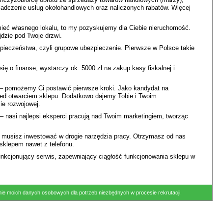
iadczenie usług okołohandlowych oraz naliczonych rabatów. Więcej
ieć własnego lokalu, to my pozyskujemy dla Ciebie nieruchomość.
jdzie pod Twoje drzwi.
pieczeństwa, czyli grupowe ubezpieczenie. Pierwsze w Polsce takie
ię o finanse, wystarczy ok. 5000 zł na zakup kasy fiskalnej i
 – pomożemy Ci postawić pierwsze kroki. Jako kandydat na
rzed otwarciem sklepu. Dodatkowo dajemy Tobie i Twoim
ie rozwojowej.
 nasi najlepsi eksperci pracują nad Twoim marketingiem, tworząc
e musisz inwestować w drogie narzędzia pracy. Otrzymasz od nas
 sklepem nawet z telefonu.
unkcjonujący serwis, zapewniający ciągłość funkcjonowania sklepu w
ie moich danych osobowych dla potrzeb niezbędnych w procesie rekrutacji.