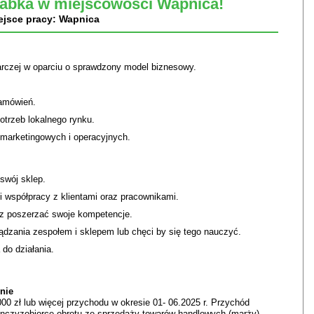
abka w miejscowości Wapnica!
ejsce pracy: Wapnica
arczej w oparciu o sprawdzony model biznesowy.
amówień.
trzeb lokalnego rynku.
 marketingowych i operacyjnych.
swój sklep.
 współpracy z klientami oraz pracownikami.
sz poszerzać swoje kompetencje.
dzania zespołem i sklepem lub chęci by się tego nauczyć.
do działania.
nie
00 zł lub więcej przychodu w okresie 01- 06.2025 r. Przychód
ranczyzobiorcę obrotu ze sprzedaży towarów handlowych (marży),