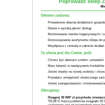
Poprowadź sklep Ż
Mi
Główne zadania:
Prowadzenie własnej działalności gospod
Dbanie o wysoką jakość obsługi.
Monitorowanie stanów magazynowych i z
Dostosowywanie asortymentu sklepu do po
Współpraca z centralą w zakresie działań
Ta oferta jest dla Ciebie, jeśli:
Chcesz być własnym szefem i prowadzić 
Masz łatwość w nawiązywaniu kontaktów i
Jesteś otwarty na rozwój osobisty i chce
Posiadasz umiejętność skutecznego zarzą
Jesteś zaangażowany/a i zmotywowany/a 
Oferujemy:
Osiągnij 30 000* zł przychodu miesięcz
*83,98 % franczyzobiorców osiągnęło 30 0
uzależniony jest od osiągniętego przez f