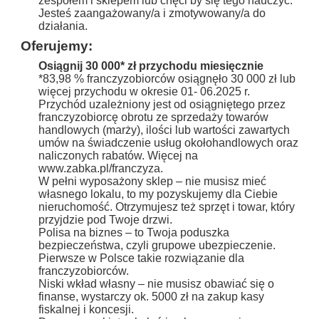
zespołem i sklepem lub chęci by się tego nauczyć.
Jesteś zaangażowany/a i zmotywowany/a do
działania.
Oferujemy:
Osiągnij 30 000* zł przychodu miesięcznie
*83,98 % franczyzobiorców osiągnęło 30 000 zł lub
więcej przychodu w okresie 01- 06.2025 r.
Przychód uzależniony jest od osiągniętego przez
franczyzobiorcę obrotu ze sprzedaży towarów
handlowych (marży), ilości lub wartości zawartych
umów na świadczenie usług okołohandlowych oraz
naliczonych rabatów. Więcej na
www.zabka.pl/franczyza.
W pełni wyposażony sklep – nie musisz mieć
własnego lokalu, to my pozyskujemy dla Ciebie
nieruchomość. Otrzymujesz też sprzęt i towar, który
przyjdzie pod Twoje drzwi.
Polisa na biznes – to Twoja poduszka
bezpieczeństwa, czyli grupowe ubezpieczenie.
Pierwsze w Polsce takie rozwiązanie dla
franczyzobiorców.
Niski wkład własny – nie musisz obawiać się o
finanse, wystarczy ok. 5000 zł na zakup kasy
fiskalnej i koncesji.