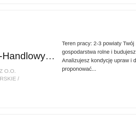
Teren pracy: 2-3 powiaty Twó
gospodarstwa rolne i budujesz 
Doradca Techniczno-Handlowy (K/M)
Analizujesz kondycję upraw i 
proponować...
Z O.O.
SKIE /