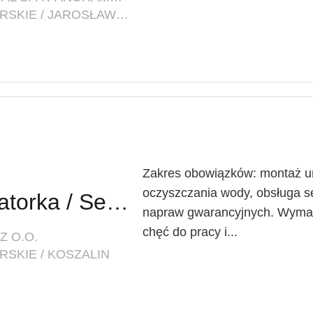
LOKALIZACJA: ZACHODNIOPOMORSKIE / JAROSŁAWIEC (POW. SŁAWIEŃSKI, GM. POSTOMINO)
Zakres obowiązków: montaż ur
oczyszczania wody, obsługa s
Serwistantka - Instalatorka / Serwisant - Instalator Urządzeń do Uzdatniania Wody
napraw gwarancyjnych. Wymaga
chęć do pracy i...
Z O.O.
SKIE / KOSZALIN