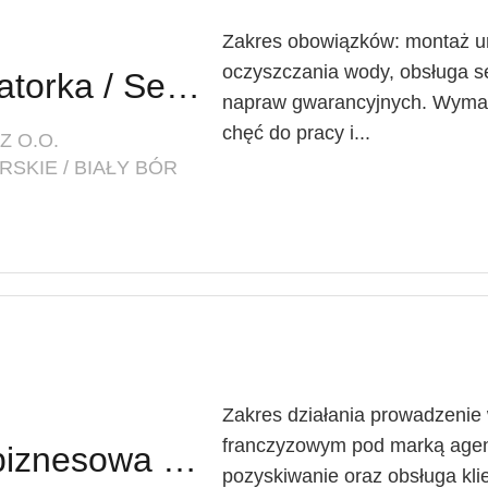
Zakres obowiązków: montaż ur
oczyszczania wody, obsługa s
Serwistantka - Instalatorka / Serwisant - Instalator Urządzeń do Uzdatniania Wody
napraw gwarancyjnych. Wymaga
chęć do pracy i...
Z O.O.
SKIE / BIAŁY BÓR
Zakres działania prowadzenie 
franczyzowym pod marką agen
Partner / Partnerka biznesowa – agencja marketingu internetowego (model franczyzowy)
pozyskiwanie oraz obsługa kl