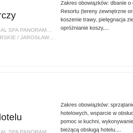
Zakres obowiązków: dbanie o 
Resortu (tereny zewnętrzne o
rczy
koszenie trawy, pielęgnacja zie
opróżnianie koszy,...
FIRMA: HEALTH RESORT & MEDICAL SPA PANORAMA MORSKA
LOKALIZACJA: ZACHODNIOPOMORSKIE / JAROSŁAWIEC (POW. SŁAWIEŃSKI, GM. POSTOMINO)
Zakres obowiązków: sprzątani
hotelowych, wsparcie w obsłud
otelu
pomoc w kuchni, wykonywanie
bieżącą obsługą hotelu....
FIRMA: HEALTH RESORT & MEDICAL SPA PANORAMA MORSKA