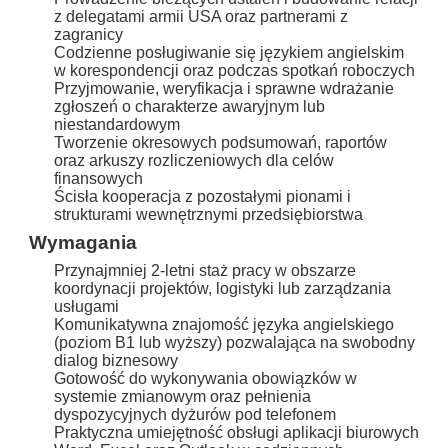
z delegatami armii USA oraz partnerami z
zagranicy
Codzienne posługiwanie się językiem angielskim
w korespondencji oraz podczas spotkań roboczych
Przyjmowanie, weryfikacja i sprawne wdrażanie
zgłoszeń o charakterze awaryjnym lub
niestandardowym
Tworzenie okresowych podsumowań, raportów
oraz arkuszy rozliczeniowych dla celów
finansowych
Ścisła kooperacja z pozostałymi pionami i
strukturami wewnętrznymi przedsiębiorstwa
Wymagania
Przynajmniej 2-letni staż pracy w obszarze
koordynacji projektów, logistyki lub zarządzania
usługami
Komunikatywna znajomość języka angielskiego
(poziom B1 lub wyższy) pozwalająca na swobodny
dialog biznesowy
Gotowość do wykonywania obowiązków w
systemie zmianowym oraz pełnienia
dyspozycyjnych dyżurów pod telefonem
Praktyczna umiejętność obsługi aplikacji biurowych