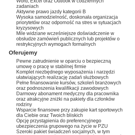
Word, Excel oraz Outlook w codziennych
zadaniach
Aktywne prawo jazdy kategorii B
Wysoka samodzielność, doskonała organizacja
priorytetów oraz odporność na stres w sytuacjach
kryzysowych
Mile widziane wcześniejsze doświadczenie w
obsłudze zamówień publicznych lub projektów o
restrykcyjnych wymogach formalnych
Oferujemy
Pewne zatrudnienie w oparciu o bezpieczną
umowę o pracę w stabilnej firmie
Komplet niezbędnego wyposażenia i narzędzi
ułatwiających realizację zadań służbowych
Pełne finansowanie kursów, szkoleń branżowych
oraz podnoszenia kwalifikacji zawodowych
Darmowy abonament medyczny dla pracownika
oraz atrakcyjne zniżki na pakiety dla członków
rodziny
Wsparcie finansowe przy zakupie kart sportowych
dla Ciebie oraz Twoich bliskich
Opcję przystąpienia do preferencyjnego
ubezpieczenia grupowego na życie w PZU
Szeroki pakiet świadczeń socjalnych, w tym