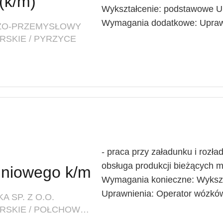
(k/m)
Wykształcenie: podstawowe Up
Wymagania dodatkowe: Uprawn
CZO-PRZEMYSŁOWY
RSKIE / PYRZYCE
- praca przy załadunku i rozł
obsługa produkcji bieżących 
dniowego k/m
Wymagania konieczne: Wyksz
Uprawnienia: Operator wózków
 SP. Z O.O.
LOKALIZACJA: ZACHODNIOPOMORSKIE / POŁCHOWO (POW. ŁOBESKI, GM. WĘGORZYNO), POŁCHOWO