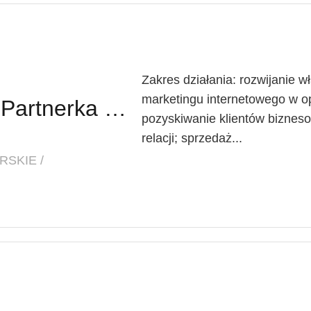
Zakres działania: rozwijanie w
marketingu internetowego w o
Partner Biznesowy / Partnerka Biznesowa – agencja marketingu online
pozyskiwanie klientów biznes
relacji; sprzedaż...
SKIE /