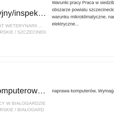
Warunki pracy Praca w siedzib
obszarze powiatu szczecineck
Inspektor weterynaryjny/inspektorka weterynaryjna
warunku mikroklimatyczne, nar
elektryczne...
FIRMA: POWIATOWY INSPEKTORAT WETERYNARII W SZCZECINKU
SKIE / SZCZECINEK
Serwisant sprzętu komputerowego
naprawa komputerów, Wymaga
CY W BIAŁOGARDZIE
SKIE / BIAŁOGARD