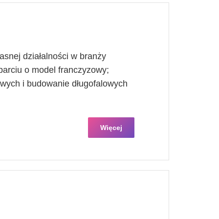
łasnej działalności w branży
parciu o model franczyzowy;
owych i budowanie długofalowych
Więcej