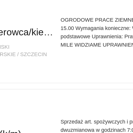
OGRODOWE PRACE ZIEMNE
15.00 Wymagania konieczne: W
Prace ogrodowe - kierowca/kierowczyni
podstawowe Uprawnienia: Praw
MILE WIDZIAME UPRAWNIENI
ŃSKI
SKIE / SZCZECIN
Sprzedaż art. spożywczych i 
dwuzmianowa w godzinach 7:0