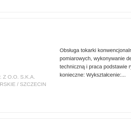
Obsługa tokarki konwencjonaln
pomiarowych, wykonywanie det
techniczną i praca podstawie
konieczne: Wykształcenie:...
Z O.O. S.K.A.
SKIE / SZCZECIN