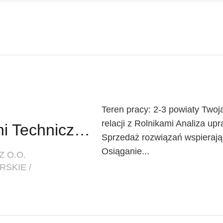
Teren pracy: 2-3 powiaty Twoj
relacji z Rolnikami Analiza up
Doradca / Doradczyni Techniczno-Handlowa
Sprzedaż rozwiązań wspieraj
Osiąganie...
Z O.O.
SKIE /