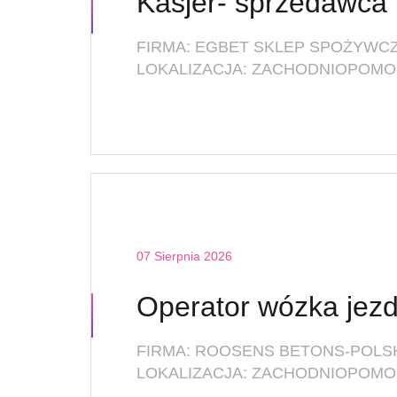
Kasjer- sprzedawca 
FIRMA: EGBET SKLEP SPOŻYW
LOKALIZACJA: ZACHODNIOPOMO
07 Sierpnia 2026
Operator wózka jez
FIRMA: ROOSENS BETONS-POLSKA