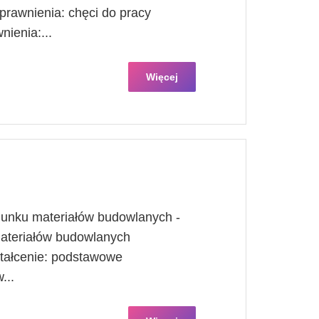
rawnienia: chęci do pracy
ienia:...
Więcej
adunku materiałów budowlanych -
materiałów budowlanych
tałcenie: podstawowe
...