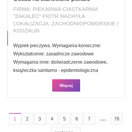
FIRMA: PIEKARNIA-CIASTKARNIA
"ZAKALEC" PIOTR NACHYŁA
LOKALIZACJA: ZACHODNIOPOMORSKIE /
KOSZALIN
Wypiek pieczywa. Wymagania konieczne:
Wykształcenie: zasadnicze zawodowe
Wymagania inne: doświadczenie zawodowe,
książeczka sanitarno - epidemiologiczna
Więcej
...
1
2
3
4
5
6
7
78