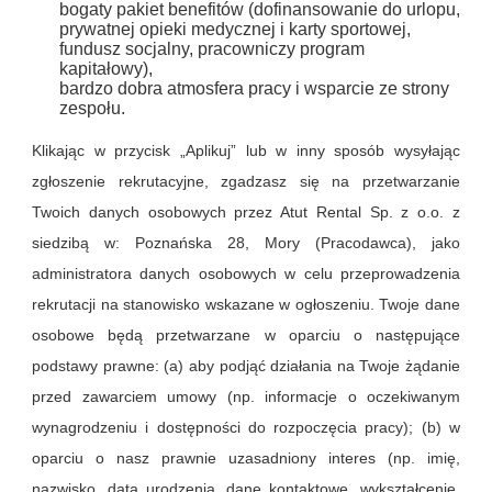
bogaty pakiet benefitów (dofinansowanie do urlopu,
prywatnej opieki medycznej i karty sportowej,
fundusz socjalny, pracowniczy program
kapitałowy),
bardzo dobra atmosfera pracy i wsparcie ze strony
zespołu.
Klikając w przycisk „Aplikuj” lub w inny sposób wysyłając
zgłoszenie rekrutacyjne, zgadzasz się na przetwarzanie
Twoich danych osobowych przez Atut Rental Sp. z o.o. z
siedzibą w: Poznańska 28, Mory (Pracodawca), jako
administratora danych osobowych w celu przeprowadzenia
rekrutacji na stanowisko wskazane w ogłoszeniu. Twoje dane
osobowe będą przetwarzane w oparciu o następujące
podstawy prawne: (a) aby podjąć działania na Twoje żądanie
przed zawarciem umowy (np. informacje o oczekiwanym
wynagrodzeniu i dostępności do rozpoczęcia pracy); (b) w
oparciu o nasz prawnie uzasadniony interes (np. imię,
nazwisko, data urodzenia, dane kontaktowe, wykształcenie,