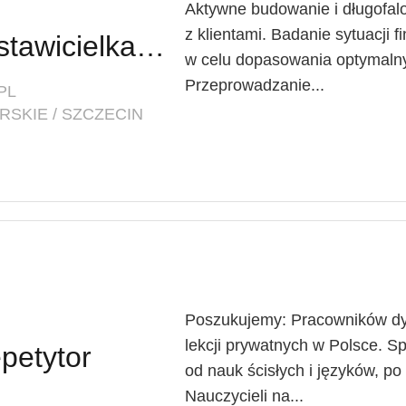
Aktywne budowanie i długofalow
z klientami. Badanie sytuacji 
Pedstawiciel / Przedstawicielka ds. sprzedaży ubezpieczeń majątkowych
w celu dopasowania optymaln
Przeprowadzanie...
PL
SKIE / SZCZECIN
Poszukujemy: Pracowników dy
lekcji prywatnych w Polsce. Sp
petytor
od nauk ścisłych i języków, po 
Nauczycieli na...