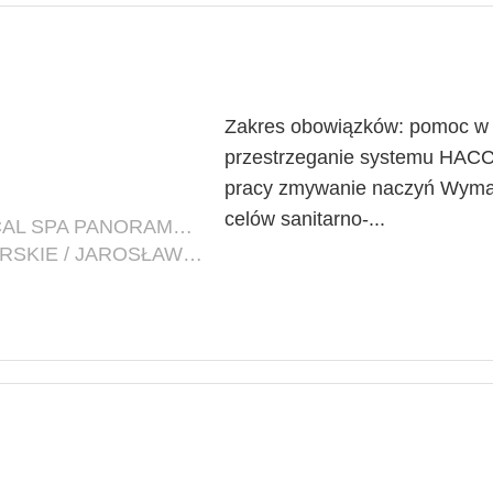
Zakres obowiązków: pomoc w 
przestrzeganie systemu HACCP
pracy zmywanie naczyń Wymag
celów sanitarno-...
FIRMA: HEALTH RESORT & MEDICAL SPA PANORAMA MORSKA
LOKALIZACJA: ZACHODNIOPOMORSKIE / JAROSŁAWIEC (POW. SŁAWIEŃSKI, GM. POSTOMINO)