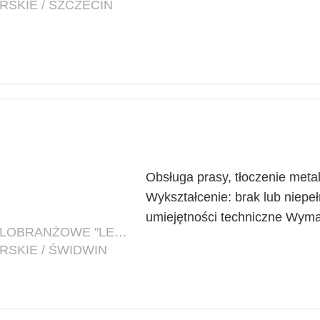
SKIE / SZCZECIN
Obsługa prasy, tłoczenie met
Wykształcenie: brak lub niep
umiejętności techniczne Wyma
FIRMA: PRZEDSIĘBIORSTWO WIELOBRANŻOWE "LEAR" LECH I ARTUR KOSTRZEWSKI SPÓŁKA JAWNA
SKIE / ŚWIDWIN