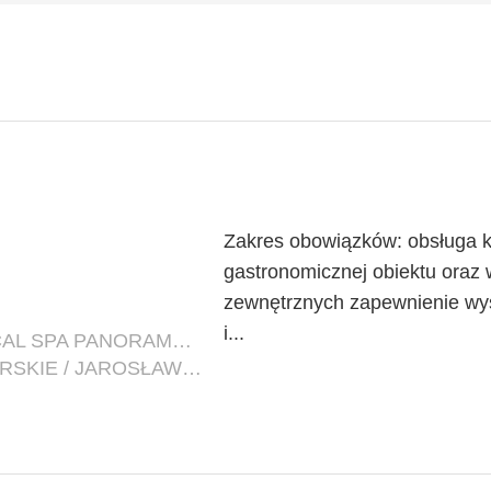
Zakres obowiązków: obsługa k
gastronomicznej obiektu oraz 
zewnętrznych zapewnienie wyso
i...
FIRMA: HEALTH RESORT & MEDICAL SPA PANORAMA MORSKA
LOKALIZACJA: ZACHODNIOPOMORSKIE / JAROSŁAWIEC (POW. SŁAWIEŃSKI, GM. POSTOMINO)