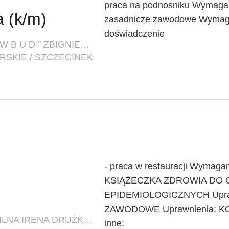
praca na podnosniku Wymagan
 (k/m)
zasadnicze zawodowe Wymagan
doświadczenie
FIRMA: FIRMA BUDOWLANA " K O W B U D " ZBIGNIEW KOWALCZYK W SPADKU
SKIE / SZCZECINEK
- praca w restauracji Wymaga
KSIĄŻECZKA ZDROWIA DO 
EPIDEMIOLOGICZNYCH Upra
ZAWODOWE Uprawnienia: 
FIRMA: DINE DRIVE SPÓŁKA CYWILNA IRENA DRUŻKOWSKA, KAROLINA RATAJKIEWICZ
inne: