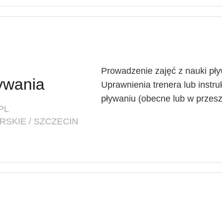
Prowadzenie zajęć z nauki pły
ływania
Uprawnienia trenera lub instr
pływaniu (obecne lub w przesz
PL
SKIE / SZCZECIN