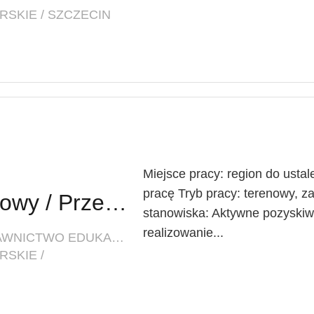
SKIE / SZCZECIN
Miejsce pracy: region do usta
pracę Tryb pracy: terenowy, z
Przedstawiciel handlowy / Przedstawicielka handlowa w branży edukacyjnej
stanowiska: Aktywne pozyskiwa
realizowanie...
FIRMA: PODRĘCZNIKARNIA WYDAWNICTWO EDUKACYJNE SP. Z O.O.
SKIE /