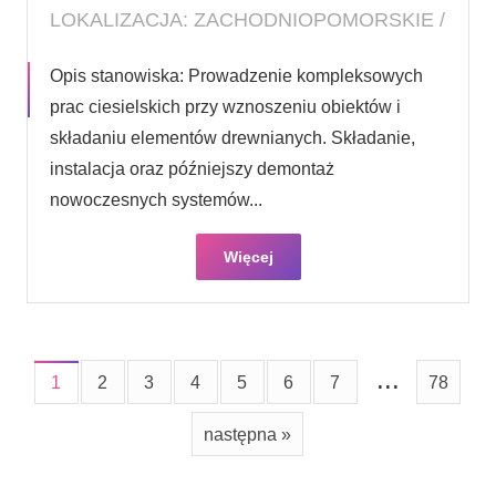
LOKALIZACJA: ZACHODNIOPOMORSKIE /
Opis stanowiska: Prowadzenie kompleksowych
prac ciesielskich przy wznoszeniu obiektów i
składaniu elementów drewnianych. Składanie,
instalacja oraz późniejszy demontaż
nowoczesnych systemów...
Więcej
...
1
2
3
4
5
6
7
78
następna »