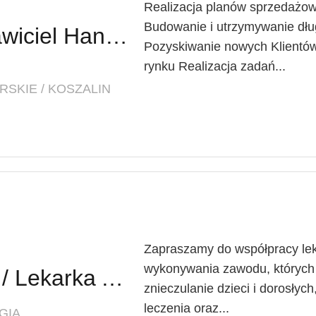
Realizacja planów sprzedażow
Budowanie i utrzymywanie dług
Regionalny Przedstawiciel Handlowy (K/M)
Pozyskiwanie nowych Klientów
rynku Realizacja zadań...
SKIE / KOSZALIN
Zapraszamy do współpracy lek
wykonywania zawodu, których
Lekarz Anestezjolog / Lekarka Anestezjolożka
znieczulanie dzieci i dorosłyc
leczenia oraz...
GIA