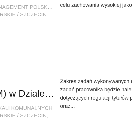
celu zachowania wysokiej jakoś
FIRMA: INNOVATIVE FACILITY MANAGEMENT POLSKA SP. Z O. O.
SKIE / SZCZECIN
Zakres zadań wykonywanych n
zadań pracownika będzie nal
Starszy referent (K/M) w Dziale Windykacji i Regulacji Stanów Prawnych Zasobów Mieszkalnych
dotyczących regulacji tytułów
oraz...
OKALI KOMUNALNYCH
LOKALIZACJA: ZACHODNIOPOMORSKIE / SZCZECIN, UL. MARIACKA 25