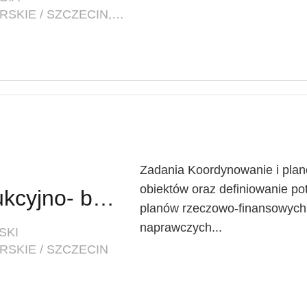
LOKALIZACJA: ZACHODNIOPOMORSKIE / SZCZECIN, PL. BRAMA PORTOWA 1
Zadania Koordynowanie i plan
obiektów oraz definiowanie p
Inspektor ds. konstrukcyjno- budowlanych w Dziale Inwestycyjno-Technicznym
planów rzeczowo-finansowych 
naprawczych...
SKI
SKIE / SZCZECIN