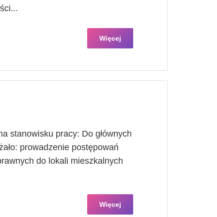
ci...
Więcej
a stanowisku pracy: Do głównych
eżało: prowadzenie postępowań
 prawnych do lokali mieszkalnych
Więcej