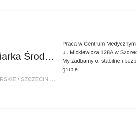
Praca w Centrum Medycznym L
ul. Mickiewicza 128A w Szczec
Pielęgniarz / Pielęgniarka Środowiskowo-Rodzinna
My zadbamy o: stabilne i bezp
grupie...
LOKALIZACJA: ZACHODNIOPOMORSKIE / SZCZECIN, UL. MICKIEWICZA 128A