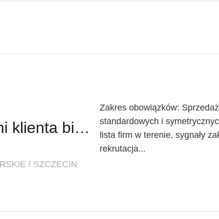
Zakres obowiązków: Sprzedaż
standardowych i symetrycznyc
Doradca / Doradczyni klienta biznesowego
lista firm w terenie, sygnały 
rekrutacja...
SKIE / SZCZECIN