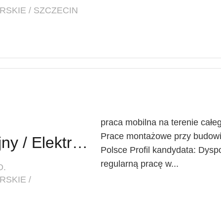
SKIE / SZCZECIN
praca mobilna na terenie całe
Prace montażowe przy budowie
Elektromonter Stacyjny / Elektromonterka Stacyjna (K/M)
Polsce Profil kandydata: Dysp
regularną pracę w...
O.
SKIE /