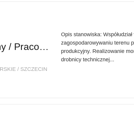
Opis stanowiska: Współudział
zagospodarowywaniu terenu p
Pracownik Budowlany / Pracownica Budowlana (k/m/x)
produkcyjny. Realizowanie mon
drobnicy technicznej...
SKIE / SZCZECIN