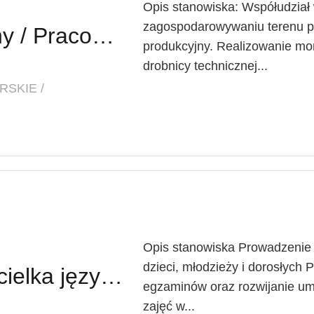
Opis stanowiska: Współudział
zagospodarowywaniu terenu p
Pracownik Budowlany / Pracownica Budowlana (k/m/x)
produkcyjny. Realizowanie mon
drobnicy technicznej...
SKIE /
Opis stanowiska Prowadzenie l
dzieci, młodzieży i dorosłych
Nauczyciel / Nauczycielka języka angielskiego
egzaminów oraz rozwijanie um
zajęć w...