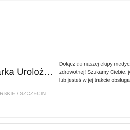
Dołącz do naszej ekipy medycz
Lekarz Urolog / Lekarka Urolożka
zdrowotnej! Szukamy Ciebie, je
lub jesteś w jej trakcie obsług
SKIE / SZCZECIN