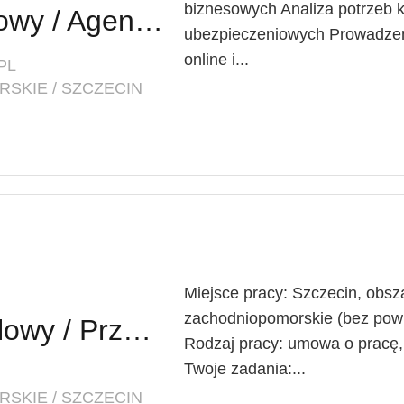
biznesowych Analiza potrzeb k
Agent Ubezpieczeniowy / Agentka Ubezpieczeniowa
ubezpieczeniowych Prowadzen
online i...
PL
SKIE / SZCZECIN
Miejsce pracy: Szczecin, obsza
zachodniopomorskie (bez powia
Przedstawiciel Handlowy / Przedstawicielka Handlowa (Branża TSL)
Rodzaj pracy: umowa o pracę, 
Twoje zadania:...
SKIE / SZCZECIN