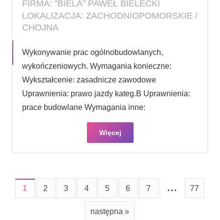
FIRMA: "BIELA" PAWEŁ BIELECKI
LOKALIZACJA: ZACHODNIOPOMORSKIE /
CHOJNA
Wykonywanie prac ogólnobudowlanych,
wykończeniowych. Wymagania konieczne:
Wykształcenie: zasadnicze zawodowe
Uprawnienia: prawo jazdy kateg.B Uprawnienia:
prace budowlane Wymagania inne:
Więcej
...
1
2
3
4
5
6
7
77
następna »