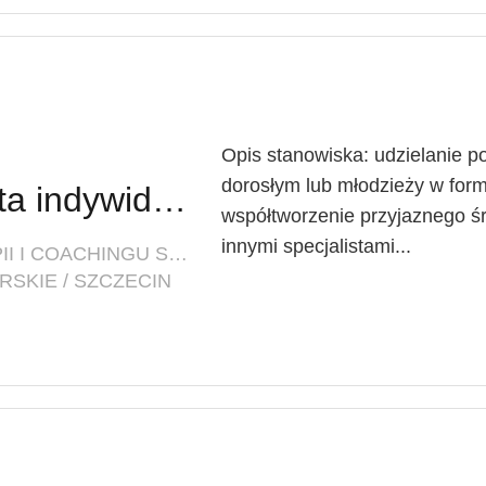
Opis stanowiska: udzielanie 
dorosłym lub młodzieży w for
Psycholog / Terapeuta indywidualny
współtworzenie przyjaznego ś
innymi specjalistami...
FIRMA: CENTRUM PSYCHOTERAPII I COACHINGU SYNERGIA
SKIE / SZCZECIN