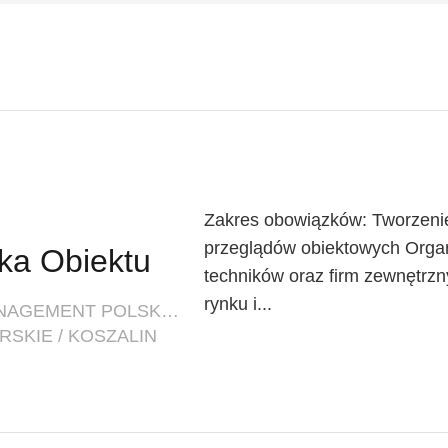
Zakres obowiązków: Tworzenie 
przeglądów obiektowych Organ
rka Obiektu
techników oraz firm zewnętrzn
rynku i...
FIRMA: INNOVATIVE FACILITY MANAGEMENT POLSKA SP. Z O. O.
SKIE / KOSZALIN