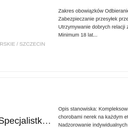
Zakres obowiązków Odbieranie
Zabezpieczanie przesyłek prz
Utrzymywanie dobrych relacji
Minimum 18 lat...
SKIE / SZCZECIN
Opis stanowiska: Kompleksowa
chorobami nerek na każdym e
Lekarz Specjalista / Specjalistka (Nefrolog/Internista) (K/M/N)
Nadzorowanie indywidualnych 