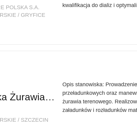
kwalifikacja do dializ i optymali
E POLSKA S.A.
SKIE / GRYFICE
Opis stanowiska: Prowadzenie
przeładunkowych oraz manewr
Operator / Operatorka Żurawia Kołowego (k/m/x)
żurawia terenowego. Realizo
załadunków i rozładunków mate
SKIE / SZCZECIN