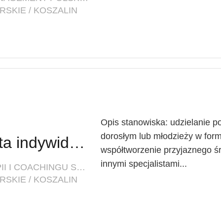
SKIE / KOSZALIN
Opis stanowiska: udzielanie 
dorosłym lub młodzieży w for
Psycholog / Terapeuta indywidualny
współtworzenie przyjaznego ś
innymi specjalistami...
FIRMA: CENTRUM PSYCHOTERAPII I COACHINGU SYNERGIA
SKIE / KOSZALIN