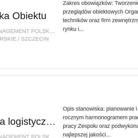
Zakres obowiązków: Tworzenie 
przeglądów obiektowych Organ
rka Obiektu
techników oraz firm zewnętrzn
rynku i...
FIRMA: INNOVATIVE FACILITY MANAGEMENT POLSKA SP. Z O. O.
SKIE / SZCZECIN
Opis stanowiska: planowanie i
rocznym harmonogramem praca 
Lider Obiektu (branża logistyczna)
pracy Zespołu oraz podwykon
najlepszej jakości...
FIRMA: INNOVATIVE FACILITY MANAGEMENT POLSKA SP. Z O. O.