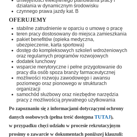
umiejętności efektywnego planowania pracy i
działania w dynamicznym środowisku
czynnego prawa jazdy kat. B
OFERUJEMY
stabilne zatrudnienie w oparciu o umowę o pracę
teren pracy dostosowany do miejsca zamieszkania
pakiet benefitów (opieka medyczna,
ubezpieczenie, karta sportowa)
dostęp do kompleksowych szkoleń wdrożeniowych
oraz regularnych programów rozwojowych
dodatek lunchowy
wsparcie merytoryczne i pełne przygotowanie do
pracy dla osób spoza branży farmaceutycznej
możliwości rozwoju zawodowego i awansu
poziomego oraz pionowego w strukturach
organizacji
samochód służbowy oraz niezbędne narzędzia
pracy z możliwością prywatnego użytkowania
Po zapoznaniu się z informacjami dotyczącymi ochrony
danych osobowych (pełna treść dostępna
TUTAJ
),
w przypadku chęci udziału w procesie rekrutacyjnym
prosimy o zawarcie w dokumentach poniższej klauzuli: