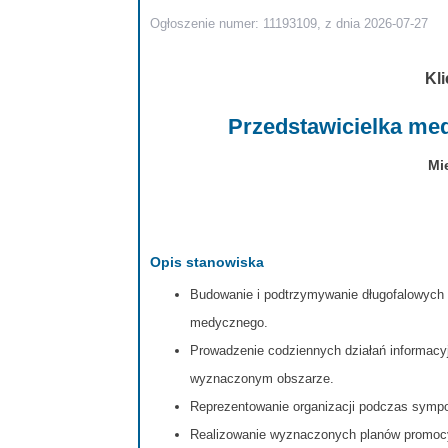
Ogłoszenie numer: 11193109, z dnia 2026-07-27
Kli
Przedstawicielka me
Mi
Opis stanowiska
Budowanie i podtrzymywanie długofalowych r
medycznego.
Prowadzenie codziennych działań informacyj
wyznaczonym obszarze.
Reprezentowanie organizacji podczas sympoz
Realizowanie wyznaczonych planów promocy