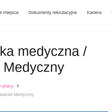
e miejsca
Dokumenty rekrutacyjne
Kariera
lka medyczna /
l Medyczny
y pracy
awiciel Medyczny