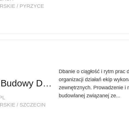
RSKIE / PYRZYCE
Dbanie o ciągłość i rytm prac
organizacji działań ekip wyko
Inżynier / Inżynierka Budowy Dróg
zewnętrznych. Prowadzenie i 
budowlanej związanej ze...
PL
SKIE / SZCZECIN