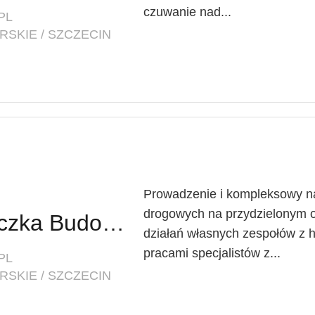
czuwanie nad...
PL
SKIE / SZCZECIN
Prowadzenie i kompleksowy na
drogowych na przydzielonym o
Kierownik / Kierowniczka Budowy / Robót Drogowych
działań własnych zespołów z
pracami specjalistów z...
PL
SKIE / SZCZECIN