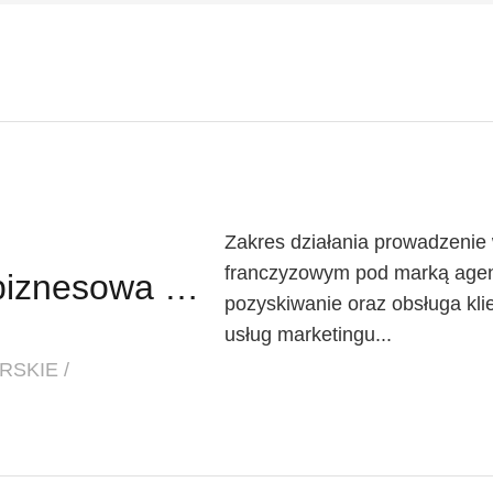
Zakres działania prowadzenie 
franczyzowym pod marką agen
Partner / Partnerka biznesowa – agencja marketingu internetowego (model franczyzowy)
pozyskiwanie oraz obsługa kl
usług marketingu...
SKIE /