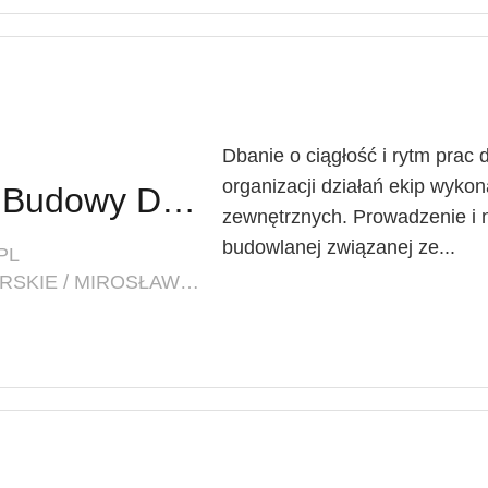
Dbanie o ciągłość i rytm prac
organizacji działań ekip wyko
Inżynier / Inżynierka Budowy Dróg
zewnętrznych. Prowadzenie i 
budowlanej związanej ze...
PL
LOKALIZACJA: ZACHODNIOPOMORSKIE / MIROSŁAWIEC