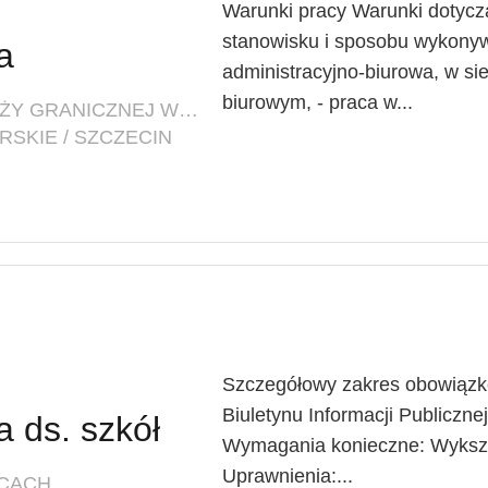
Warunki pracy Warunki dotycz
stanowisku i sposobu wykonyw
a
administracyjno-biurowa, w si
biurowym, - praca w...
FIRMA: KOMENDA GŁÓWNA STRAŻY GRANICZNEJ W WARSZAWIE
SKIE / SZCZECIN
Szczegółowy zakres obowiązkó
Biuletynu Informacji Publiczne
a ds. szkół
Wymagania konieczne: Wykszta
Uprawnienia:...
YCACH