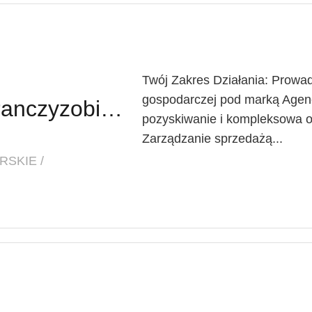
Twój Zakres Działania: Prowad
gospodarczej pod marką Agenc
Franczyzobiorca / Franczyzobiorczyni Agencji Marketingowej
pozyskiwanie i kompleksowa o
Zarządzanie sprzedażą...
SKIE /