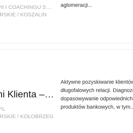
aglomeracji...
FIRMA: CENTRUM PSYCHOTERAPII I COACHINGU SYNERGIA
SKIE / KOSZALIN
Aktywne pozyskiwanie klientów
długofalowych relacji. Diagnoz
Doradca / Doradczyni Klienta – branża finansowa
dopasowywanie odpowiednich 
produktów bankowych, w tym..
PL
RSKIE / KOŁOBRZEG