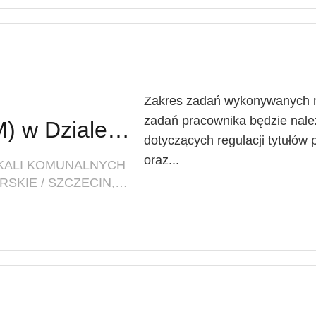
Zakres zadań wykonywanych n
zadań pracownika będzie nal
Starszy referent (K/M) w Dziale Windykacji i Regulacji Stanów Prawnych Zasobów Mieszkalnych
dotyczących regulacji tytułów
oraz...
OKALI KOMUNALNYCH
LOKALIZACJA: ZACHODNIOPOMORSKIE / SZCZECIN, UL. MARIACKA 25