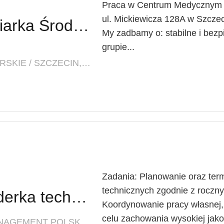
Praca w Centrum Medycznym L
ul. Mickiewicza 128A w Szczec
Pielęgniarz / Pielęgniarka Środowiskowo-Rodzinna
My zadbamy o: stabilne i bezp
grupie...
LOKALIZACJA: ZACHODNIOPOMORSKIE / SZCZECIN, UL. MICKIEWICZA 128A
Zadania: Planowanie oraz ter
technicznych zgodnie z roc
Lider techniczny / Liderka techniczna
Koordynowanie pracy własnej
celu zachowania wysokiej jakoś
FIRMA: INNOVATIVE FACILITY MANAGEMENT POLSKA SP. Z O. O.