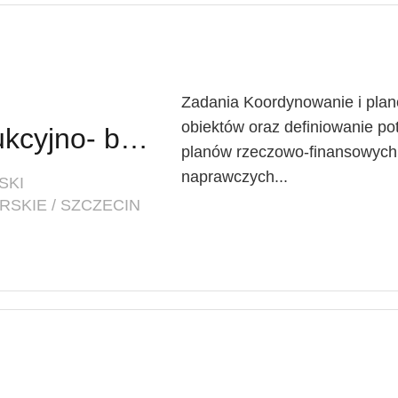
Zadania Koordynowanie i plan
obiektów oraz definiowanie p
Inspektor ds. konstrukcyjno- budowlanych w Dziale Inwestycyjno-Technicznym
planów rzeczowo-finansowych 
naprawczych...
SKI
SKIE / SZCZECIN