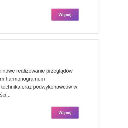
Więcej
minowe realizowanie przeglądów
znym harmonogramem
, technika oraz podwykonawców w
ci...
Więcej