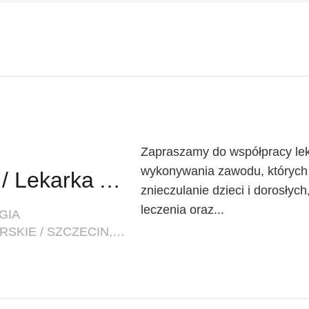
Zapraszamy do współpracy lek
wykonywania zawodu, których
Lekarz Anestezjolog / Lekarka Anestezjolożka
znieczulanie dzieci i dorosłyc
leczenia oraz...
GIA
LOKALIZACJA: ZACHODNIOPOMORSKIE / SZCZECIN, PL. BRAMA PORTOWA 1