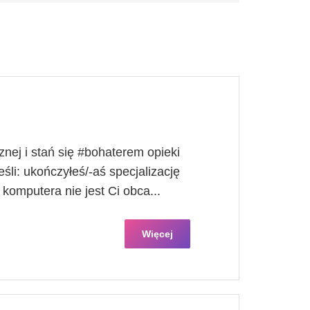
nej i stań się #bohaterem opieki
śli​: ukończyłeś/-aś specjalizację
a komputera nie jest Ci obca...
Więcej