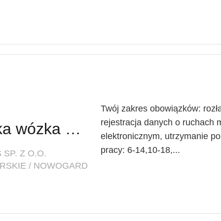
Twój zakres obowiązków: rozła
rejestracja danych o ruchach
Operator / Operatorka wózka widłowego
elektronicznym, utrzymanie p
pracy: 6-14,10-18,...
SP. Z O.O.
RSKIE / NOWOGARD