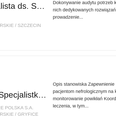
Dokonywanie audytu potrzeb kl
Specjalistka / Specjalista ds. Sprzedaży ubezpieczeń
nich dedykowanych rozwiązań
prowadzenie...
SKIE / SZCZECIN
Opis stanowiska Zapewnienie
pacjentom nefrologicznym na 
Lekarz Specjalista / Specjalistka (Nefrolog/Internista) (K/M/N)
monitorowanie powikłań Koor
leczenia, w tym...
E POLSKA S.A.
SKIE / GRYFICE