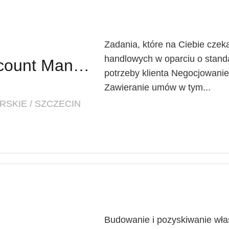
Zadania, które na Ciebie czeka
handlowych w oparciu o standa
T Business - Key Account Manager - Large Account
potrzeby klienta Negocjowan
Zawieranie umów w tym...
SKIE / SZCZECIN
Budowanie i pozyskiwanie własn