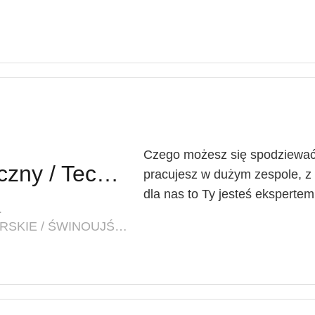
Czego możesz się spodziewać?
Technik Farmaceutyczny / Techniczka Farmaceutyczna
pracujesz w dużym zespole, z 
dla nas to Ty jesteś eksperte
.
LOKALIZACJA: ZACHODNIOPOMORSKIE / ŚWINOUJŚCIE