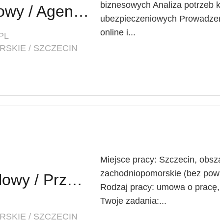
biznesowych Analiza potrzeb k
Agent Ubezpieczeniowy / Agentka Ubezpieczeniowa
ubezpieczeniowych Prowadzen
online i...
PL
SKIE / SZCZECIN
Miejsce pracy: Szczecin, obsza
zachodniopomorskie (bez powia
Przedstawiciel Handlowy / Przedstawicielka Handlowa (Branża TSL)
Rodzaj pracy: umowa o pracę, 
Twoje zadania:...
SKIE / SZCZECIN