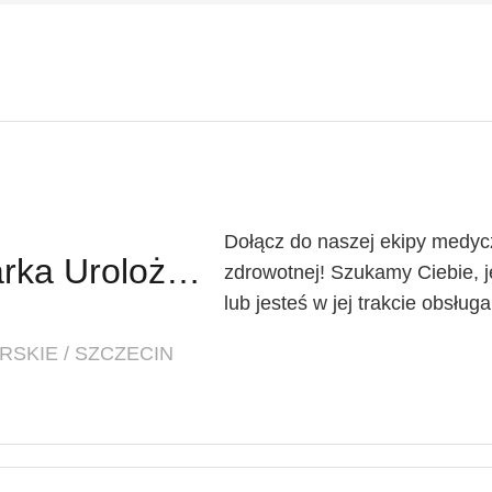
Dołącz do naszej ekipy medycz
Lekarz Urolog / Lekarka Urolożka
zdrowotnej! Szukamy Ciebie, je
lub jesteś w jej trakcie obsług
SKIE / SZCZECIN