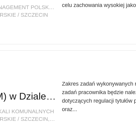
celu zachowania wysokiej jakoś
FIRMA: INNOVATIVE FACILITY MANAGEMENT POLSKA SP. Z O. O.
SKIE / SZCZECIN
Zakres zadań wykonywanych n
zadań pracownika będzie nal
Starszy referent (K/M) w Dziale Windykacji i Regulacji Stanów Prawnych Zasobów Mieszkalnych
dotyczących regulacji tytułów
oraz...
OKALI KOMUNALNYCH
LOKALIZACJA: ZACHODNIOPOMORSKIE / SZCZECIN, UL. MARIACKA 25