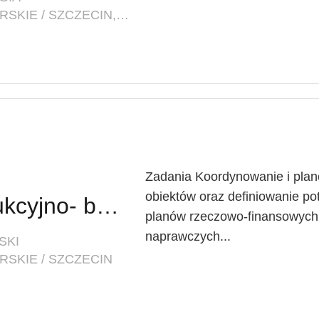
LOKALIZACJA: ZACHODNIOPOMORSKIE / SZCZECIN, PL. BRAMA PORTOWA 1
Zadania Koordynowanie i plan
obiektów oraz definiowanie p
Inspektor ds. konstrukcyjno- budowlanych w Dziale Inwestycyjno-Technicznym
planów rzeczowo-finansowych 
naprawczych...
SKI
SKIE / SZCZECIN