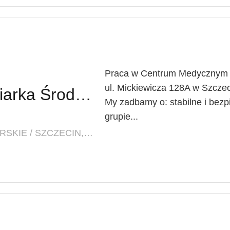
Praca w Centrum Medycznym L
ul. Mickiewicza 128A w Szczec
Pielęgniarz / Pielęgniarka Środowiskowo-Rodzinna
My zadbamy o: stabilne i bezp
grupie...
LOKALIZACJA: ZACHODNIOPOMORSKIE / SZCZECIN, UL. MICKIEWICZA 128A