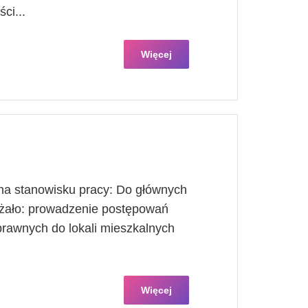
ci...
Więcej
a stanowisku pracy: Do głównych
eżało: prowadzenie postępowań
 prawnych do lokali mieszkalnych
Więcej