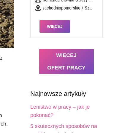
zachodniopomorskie / Szczecin
WIĘCEJ
WIĘCEJ
 z
OFERT PRACY
Najnowsze artykuły
Lenistwo w pracy – jak je
pokonać?
o
ych,
5 skutecznych sposobów na