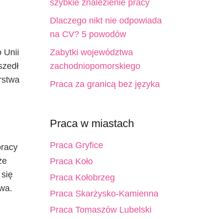
szybkie znalezienie pracy
Dlaczego nikt nie odpowiada
na CV? 5 powodów
 Unii
Zabytki województwa
szedł
zachodniopomorskiego
rstwa
Praca za granicą bez języka
Praca w miastach
Praca Gryfice
pracy
że
Praca Koło
 się
Praca Kołobrzeg
wa.
Praca Skarżysko-Kamienna
Praca Tomaszów Lubelski