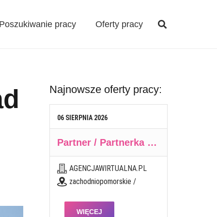
Poszukiwanie pracy
Oferty pracy
Najnowsze oferty pracy:
ad
06
SIERPNIA
2026
Partner / Partnerka biznesowa – agencja marketingu internetowego (model franczyzowy)
AGENCJAWIRTUALNA.PL
zachodniopomorskie /
WIĘCEJ