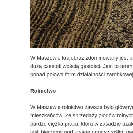
W Maszewie krajobraz zdominowany jest pr
dużą częstotliwością gęstości. Jest to teren
ponad połowa form działalności zarobkowej
Rolnictwo
W Maszewie rolnictwo zawsze było głównym
mieszkańców. Ze sprzedaży płodów rolnych 
bardzo ciężka praca, która w zasadzie uza
jeśli bierzemy pod uwagę uprawy roślin, o