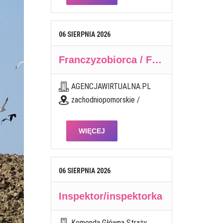
06
SIERPNIA
2026
Franczyzobiorca / Franczyzobiorczyni Agencji Marketingowej
AGENCJAWIRTUALNA.PL
zachodniopomorskie /
WIĘCEJ
06
SIERPNIA
2026
Inspektor/inspektorka
Komenda Główna Straży Granicznej w Warszawie