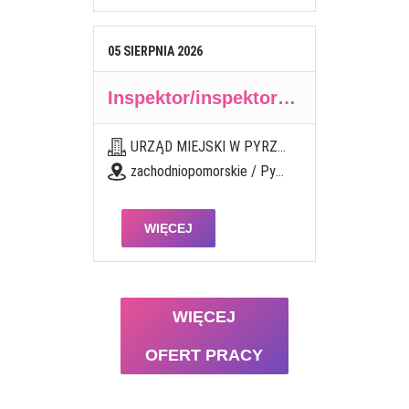
05
SIERPNIA
2026
Inspektor/inspektorka ds. szkół
URZĄD MIEJSKI W PYRZYCACH
zachodniopomorskie / Pyrzyce
WIĘCEJ
WIĘCEJ
OFERT PRACY