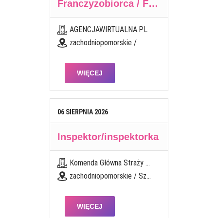
Franczyzobiorca / Franczyzobiorczyni Agencji Marketingowej
AGENCJAWIRTUALNA.PL
zachodniopomorskie /
WIĘCEJ
06
SIERPNIA
2026
Inspektor/inspektorka
Komenda Główna Straży Granicznej w Warszawie
zachodniopomorskie / Szczecin
WIĘCEJ