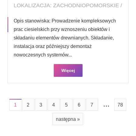
LOKALIZACJA: ZACHODNIOPOMORSKIE /
Opis stanowiska: Prowadzenie kompleksowych
prac ciesielskich przy wznoszeniu obiektów i
składaniu elementów drewnianych. Składanie,
instalacja oraz późniejszy demontaż
nowoczesnych systemów...
Więcej
...
1
2
3
4
5
6
7
78
następna »