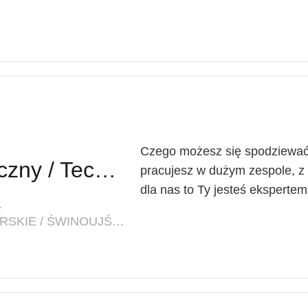
Czego możesz się spodziewać?
Technik Farmaceutyczny / Techniczka Farmaceutyczna
pracujesz w dużym zespole, z 
dla nas to Ty jesteś eksperte
.
LOKALIZACJA: ZACHODNIOPOMORSKIE / ŚWINOUJŚCIE