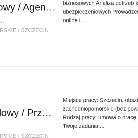
biznesowych Analiza potrzeb k
Agent Ubezpieczeniowy / Agentka Ubezpieczeniowa
ubezpieczeniowych Prowadzen
online i...
PL
SKIE / SZCZECIN
Miejsce pracy: Szczecin, obsza
zachodniopomorskie (bez powia
Przedstawiciel Handlowy / Przedstawicielka Handlowa (Branża TSL)
Rodzaj pracy: umowa o pracę, 
Twoje zadania:...
SKIE / SZCZECIN