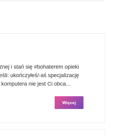
nej i stań się #bohaterem opieki
śli​: ukończyłeś/-aś specjalizację
a komputera nie jest Ci obca...
Więcej