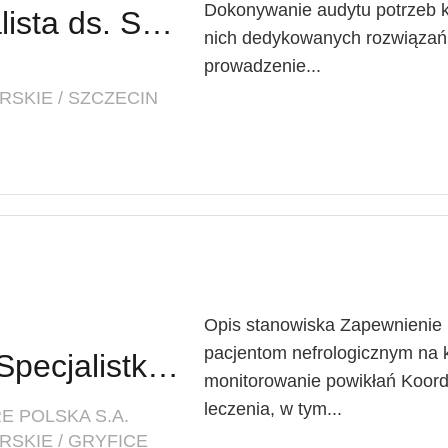
Dokonywanie audytu potrzeb kl
Specjalistka / Specjalista ds. Sprzedaży ubezpieczeń
nich dedykowanych rozwiązań
prowadzenie...
SKIE / SZCZECIN
Opis stanowiska Zapewnienie
pacjentom nefrologicznym na 
Lekarz Specjalista / Specjalistka (Nefrolog/Internista) (K/M/N)
monitorowanie powikłań Koor
leczenia, w tym...
E POLSKA S.A.
SKIE / GRYFICE