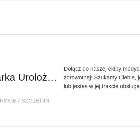
Dołącz do naszej ekipy medycz
Lekarz Urolog / Lekarka Urolożka
zdrowotnej! Szukamy Ciebie, je
lub jesteś w jej trakcie obsług
SKIE / SZCZECIN