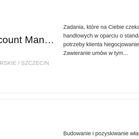
Zadania, które na Ciebie czeka
handlowych w oparciu o standa
T Business - Key Account Manager - Large Account
potrzeby klienta Negocjowan
Zawieranie umów w tym...
SKIE / SZCZECIN
Budowanie i pozyskiwanie własn