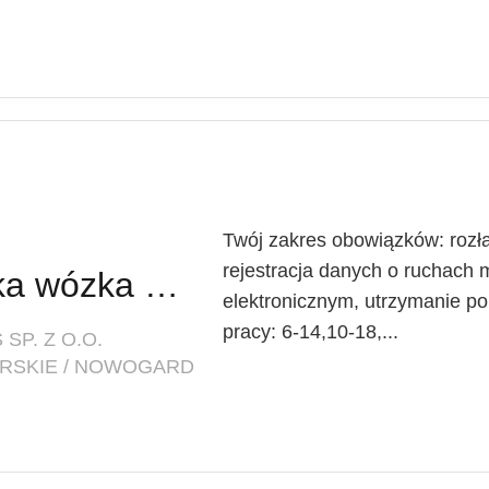
Twój zakres obowiązków: rozła
rejestracja danych o ruchach
Operator / Operatorka wózka widłowego
elektronicznym, utrzymanie p
pracy: 6-14,10-18,...
SP. Z O.O.
RSKIE / NOWOGARD