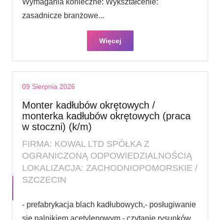
Wymagania konieczne: Wykształcenie:
zasadnicze branżowe...
Więcej
09 Sierpnia 2026
Monter kadłubów okrętowych /
monterka kadłubów okrętowych (praca
w stoczni) (k/m)
FIRMA: KOWAL LTD SPÓŁKA Z
OGRANICZONĄ ODPOWIEDZIALNOŚCIĄ
LOKALIZACJA: ZACHODNIOPOMORSKIE /
SZCZECIN
- prefabrykacja blach kadłubowych,- posługiwanie
się palnikiem acetylenowym,- czytanie rysunków