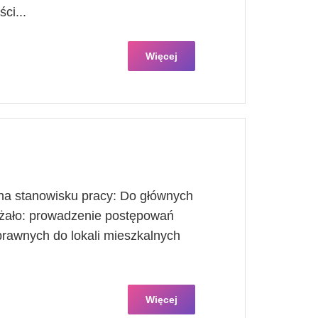
ci...
Więcej
a stanowisku pracy: Do głównych
eżało: prowadzenie postępowań
 prawnych do lokali mieszkalnych
Więcej