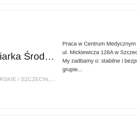
Praca w Centrum Medycznym L
ul. Mickiewicza 128A w Szczec
Pielęgniarz / Pielęgniarka Środowiskowo-Rodzinna
My zadbamy o: stabilne i bezp
grupie...
LOKALIZACJA: ZACHODNIOPOMORSKIE / SZCZECIN, UL. MICKIEWICZA 128A