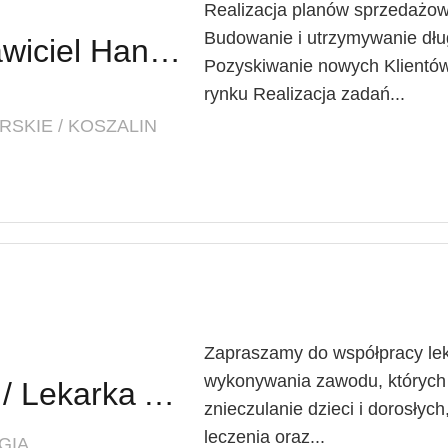
Realizacja planów sprzedażow
Budowanie i utrzymywanie dług
Regionalny Przedstawiciel Handlowy (K/M)
Pozyskiwanie nowych Klientów
rynku Realizacja zadań...
SKIE / KOSZALIN
Zapraszamy do współpracy lek
wykonywania zawodu, których
Lekarz Anestezjolog / Lekarka Anestezjolożka
znieczulanie dzieci i dorosłyc
leczenia oraz...
GIA