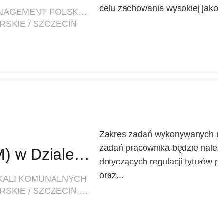
celu zachowania wysokiej jakoś
FIRMA: INNOVATIVE FACILITY MANAGEMENT POLSKA SP. Z O. O.
SKIE / SZCZECIN
Zakres zadań wykonywanych n
zadań pracownika będzie nal
Starszy referent (K/M) w Dziale Windykacji i Regulacji Stanów Prawnych Zasobów Mieszkalnych
dotyczących regulacji tytułów
oraz...
OKALI KOMUNALNYCH
LOKALIZACJA: ZACHODNIOPOMORSKIE / SZCZECIN, UL. MARIACKA 25