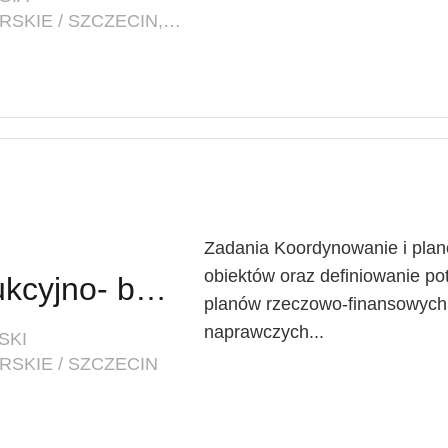
LOKALIZACJA: ZACHODNIOPOMORSKIE / SZCZECIN, PL. BRAMA PORTOWA 1
Zadania Koordynowanie i plan
obiektów oraz definiowanie p
Inspektor ds. konstrukcyjno- budowlanych w Dziale Inwestycyjno-Technicznym
planów rzeczowo-finansowych 
naprawczych...
SKI
SKIE / SZCZECIN