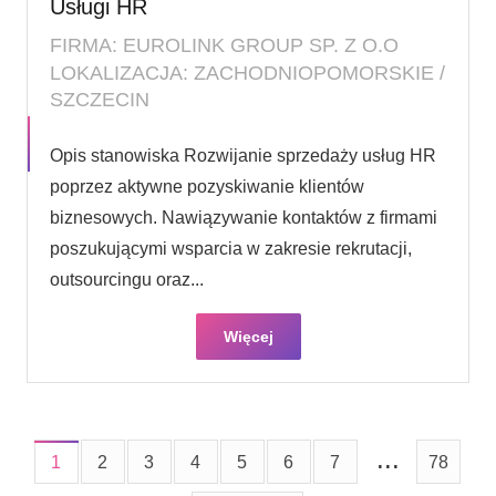
Usługi HR
FIRMA: EUROLINK GROUP SP. Z O.O
LOKALIZACJA: ZACHODNIOPOMORSKIE /
SZCZECIN
Opis stanowiska Rozwijanie sprzedaży usług HR
poprzez aktywne pozyskiwanie klientów
biznesowych. Nawiązywanie kontaktów z firmami
poszukującymi wsparcia w zakresie rekrutacji,
outsourcingu oraz...
Więcej
...
1
2
3
4
5
6
7
78