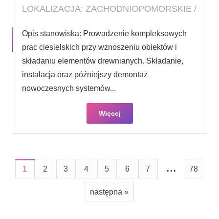
LOKALIZACJA: ZACHODNIOPOMORSKIE /
Opis stanowiska: Prowadzenie kompleksowych
prac ciesielskich przy wznoszeniu obiektów i
składaniu elementów drewnianych. Składanie,
instalacja oraz późniejszy demontaż
nowoczesnych systemów...
Więcej
...
1
2
3
4
5
6
7
78
następna »