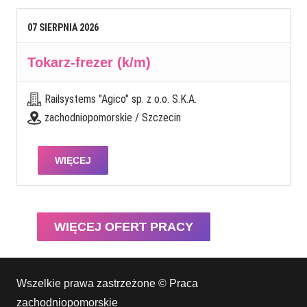
07
SIERPNIA
2026
Tokarz-frezer (k/m)
Railsystems "Agico" sp. z o.o. S.K.A.
zachodniopomorskie / Szczecin
WIĘCEJ
WIĘCEJ OFERT PRACY
Wszelkie prawa zastrzeżone © Praca
zachodniopomorskie