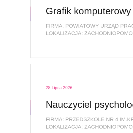
Grafik komputerowy
FIRMA: POWIATOWY URZĄD PRA
LOKALIZACJA: ZACHODNIOPOMOR
28 Lipca 2026
Nauczyciel psycholo
FIRMA: PRZEDSZKOLE NR 4 IM.
LOKALIZACJA: ZACHODNIOPOMO