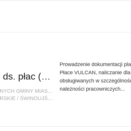
Prowadzenie dokumentacji pla
Płace VULCAN, naliczanie dla
Specjalista/inspektor ds. płac (k/m)
obsługiwanych w szczególnośc
należności pracowniczych...
FIRMA: CENTRUM USŁUG WSPÓLNYCH GMINY MIASTO ŚWINOUJŚCIE W ŚWINOUJŚCIU
LOKALIZACJA: ZACHODNIOPOMORSKIE / ŚWINOUJŚCIE