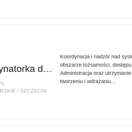
Koordynacja i nadzór nad sy
obszarze tożsamości, dostępu
Koordynator / Koordynatorka ds. Ochrony Danych i Systemów IT
Administracja oraz utrzymani
tworzeniu i wdrażaniu...
PL
SKIE / SZCZECIN