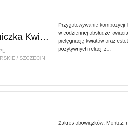
Przygotowywanie kompozycji f
w codziennej obsłudze kwiacia
Pracownik / Pracowniczka Kwiaciarni (także do przyuczenia)
pielęgnację kwiatów oraz este
pozytywnych relacji z...
PL
SKIE / SZCZECIN
Zakres obowiązków: Montaż, mod