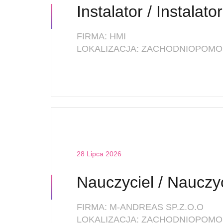
FIRMA: HMI
28 Lipca 2026
FIRMA: M-ANDREAS SP.Z.O.O
LOKALIZACJA: ZACHODNIOPOMOR