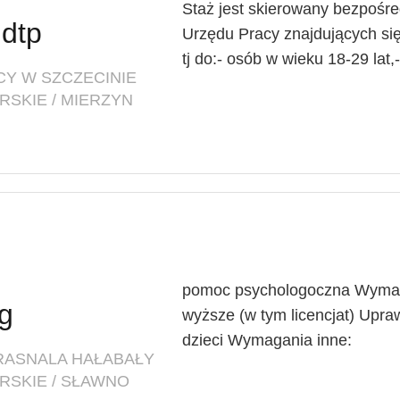
Staż jest skierowany bezpośr
 dtp
Urzędu Pracy znajdujących się 
tj do:- osób w wieku 18-29 lat,-
CY W SZCZECINIE
SKIE / MIERZYN
pomoc psychologoczna Wymaga
g
wyższe (w tym licencjat) Upra
dzieci Wymagania inne:
KRASNALA HAŁABAŁY
RSKIE / SŁAWNO