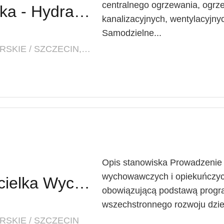
centralnego ogrzewania, ogr
Instalator / Instalatorka - Hydraulik / Hydrauliczka
kanalizacyjnych, wentylacyjnyc
Samodzielne...
LOKALIZACJA: ZACHODNIOPOMORSKIE / SZCZECIN, PARKING BEZPŁATNY, BLISKO TRAMWAJ
Opis stanowiska Prowadzenie 
wychowawczych i opiekuńczych
Nauczyciel / Nauczycielka Wychowania Przedszkolnego z Językiem Angielskim
obowiązującą podstawą progr
wszechstronnego rozwoju dziec
SKIE / SZCZECIN