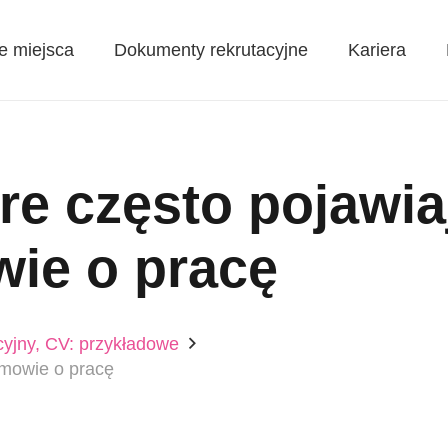
e miejsca
Dokumenty rekrutacyjne
Kariera
óre często pojawia
wie o pracę
cyjny, CV: przykładowe
ozmowie o pracę