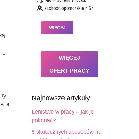
zachodniopomorskie / Szczecin
WIĘCEJ
ką
dne
WIĘCEJ
OFERT PRACY
hy,
Najnowsze artykuły
y, a
Lenistwo w pracy – jak je
pokonać?
5 skutecznych sposobów na