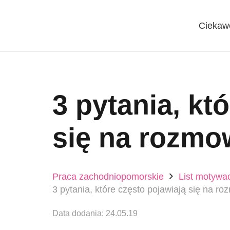
Ciekaw
3 pytania, kt
się na rozmo
Praca zachodniopomorskie
List motywa
3 pytania, które często pojawiają się na r
Data dodania:
24.05.19