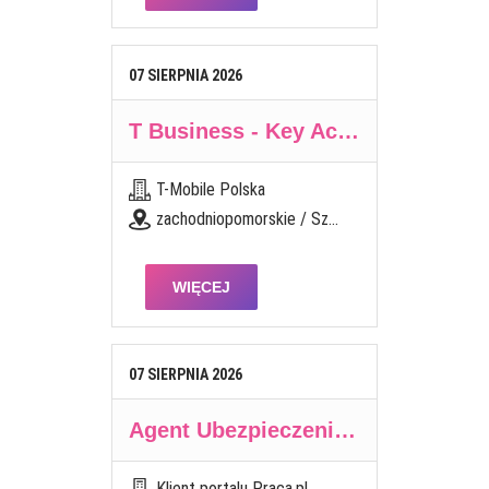
07
SIERPNIA
2026
T Business - Key Account Manager - Large Account
T-Mobile Polska
zachodniopomorskie / Szczecin
WIĘCEJ
07
SIERPNIA
2026
Agent Ubezpieczeniowy / Agentka Ubezpieczeniowa
Klient portalu Praca.pl