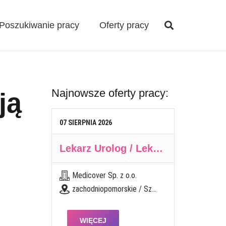
Poszukiwanie pracy
Oferty pracy
Najnowsze oferty pracy:
ją
07
SIERPNIA
2026
Lekarz Urolog / Lekarka Urolożka
Medicover Sp. z o.o.
zachodniopomorskie / Szczecin
WIĘCEJ