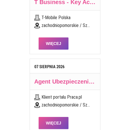
T Business - Key Account Manager - Large Account
T-Mobile Polska
zachodniopomorskie / Szczecin
WIĘCEJ
07
SIERPNIA
2026
Agent Ubezpieczeniowy / Agentka Ubezpieczeniowa
Klient portalu Praca.pl
zachodniopomorskie / Szczecin
WIĘCEJ