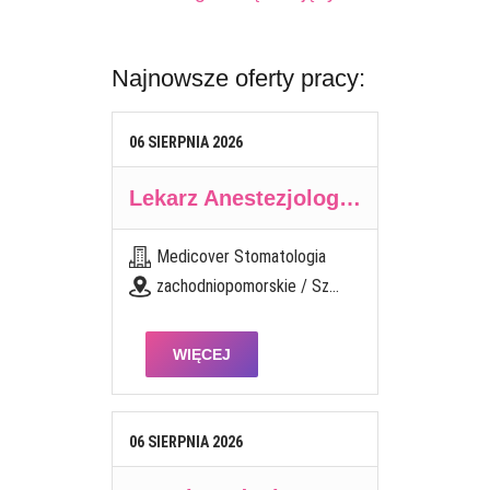
Najnowsze oferty pracy:
06
SIERPNIA
2026
Lekarz Anestezjolog / Lekarka Anestezjolożka
Medicover Stomatologia
zachodniopomorskie / Szczecin, pl. Brama Portowa 1
WIĘCEJ
06
SIERPNIA
2026