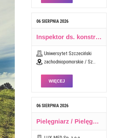
06
SIERPNIA
2026
Inspektor ds. konstrukcyjno- budowlanych w Dziale Inwestycyjno-Technicznym
Uniwersytet Szczeciński
zachodniopomorskie / Szczecin
WIĘCEJ
06
SIERPNIA
2026
Pielęgniarz / Pielęgniarka Środowiskowo-Rodzinna
LUX MED Sp. z o.o.