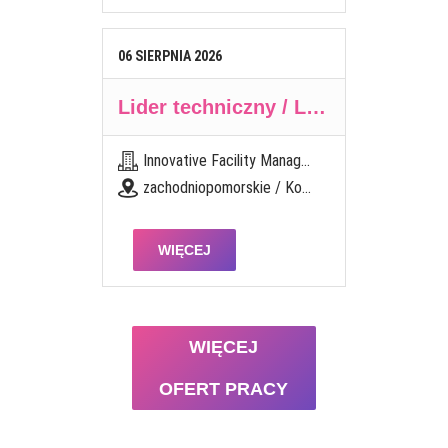
06
SIERPNIA
2026
Lider techniczny / Liderka techniczna
Innovative Facility Management Polska Sp. z o. o.
zachodniopomorskie / Koszalin
WIĘCEJ
WIĘCEJ
OFERT PRACY