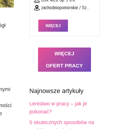
zachodniopomorskie / Szczecin, ul. Mickiewicza 128A
ógł
WIĘCEJ
WIĘCEJ
OFERT PRACY
nnymi
Najnowsze artykuły
Lenistwo w pracy – jak je
ności
pokonać?
e
5 skutecznych sposobów na