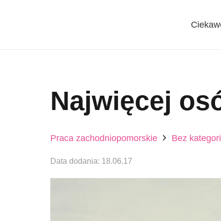
Ciekaw
Najwięcej osó
Praca zachodniopomorskie
Bez kategori
Data dodania:
18.06.17