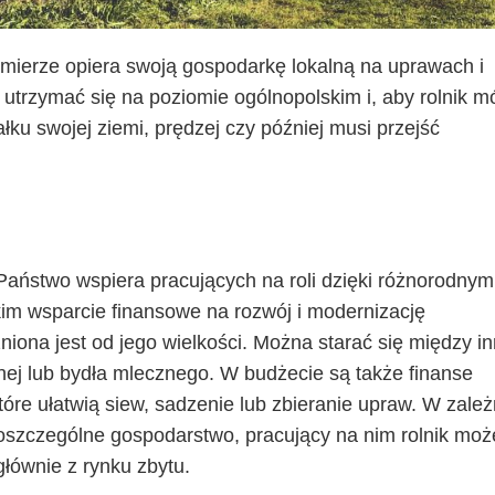
j mierze opiera swoją gospodarkę lokalną na uprawach i
utrzymać się na poziomie ogólnopolskim i, aby rolnik m
ku swojej ziemi, prędzej czy później musi przejść
aństwo wspiera pracujących na roli dzięki różnorodnym
im wsparcie finansowe na rozwój i modernizację
niona jest od jego wielkości. Można starać się między i
ej lub bydła mlecznego. W budżecie są także finanse
óre ułatwią siew, sadzenie lub zbieranie upraw. W zależ
oszczególne gospodarstwo, pracujący na nim rolnik moż
łównie z rynku zbytu.