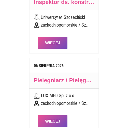
Inspektor ds. konstrukcyjno- budowlanych w Dziale Inwestycyjno-Technicznym
Uniwersytet Szczeciński
zachodniopomorskie / Szczecin
WIĘCEJ
06
SIERPNIA
2026
Pielęgniarz / Pielęgniarka Środowiskowo-Rodzinna
LUX MED Sp. z o.o.
zachodniopomorskie / Szczecin, ul. Mickiewicza 128A
WIĘCEJ