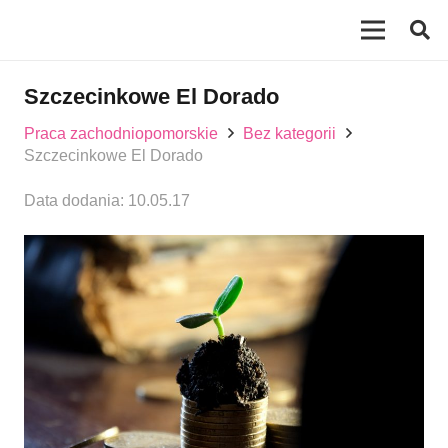
Szczecinkowe El Dorado
Praca zachodniopomorskie
Bez kategorii
Szczecinkowe El Dorado
Data dodania:
10.05.17