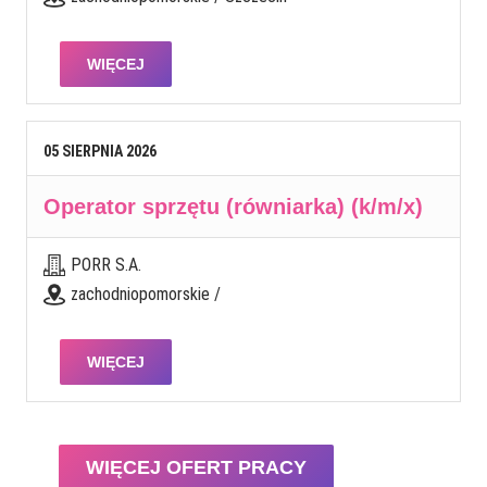
WIĘCEJ
05
SIERPNIA
2026
Operator sprzętu (równiarka) (k/m/x)
PORR S.A.
zachodniopomorskie /
WIĘCEJ
WIĘCEJ OFERT PRACY