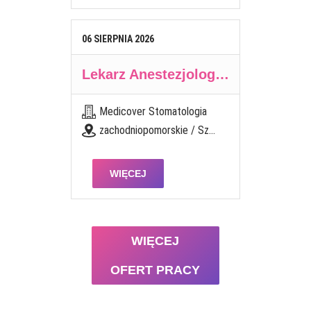
06
SIERPNIA
2026
Lekarz Anestezjolog / Lekarka Anestezjolożka
Medicover Stomatologia
zachodniopomorskie / Szczecin, pl. Brama Portowa 1
WIĘCEJ
WIĘCEJ
OFERT PRACY