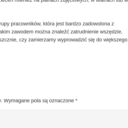
zleceń również na planach zdjęciowych, w teatrach lub w
grupy pracowników, która jest bardzo zadowolona z
takim zawodem można znaleźć zatrudnienie wszędzie,
szcznie, czy zamierzamy wyprowadzić się do większego
.
Wymagane pola są oznaczone
*