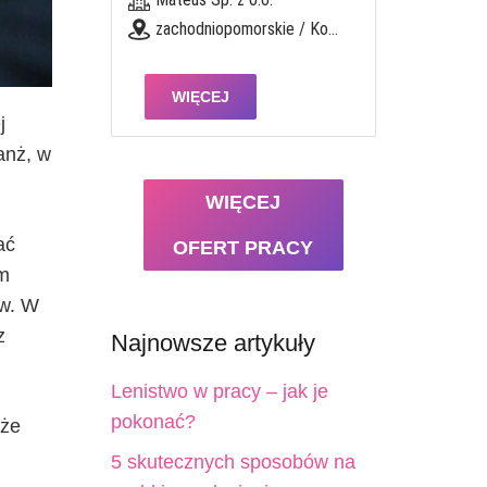
zachodniopomorskie / Koszalin
WIĘCEJ
j
anż, w
WIĘCEJ
ać
OFERT PRACY
em
ów. W
z
Najnowsze artykuły
Lenistwo w pracy – jak je
pokonać?
 że
5 skutecznych sposobów na