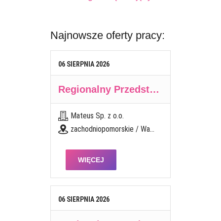
Najnowsze oferty pracy:
06
SIERPNIA
2026
Regionalny Przedstawiciel Handlowy (K/M)
Mateus Sp. z o.o.
zachodniopomorskie / Wałcz
WIĘCEJ
06
SIERPNIA
2026