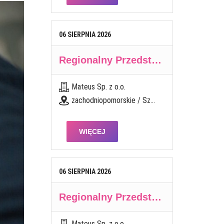
06
SIERPNIA
2026
Regionalny Przedstawiciel Handlowy (K/M)
Mateus Sp. z o.o.
zachodniopomorskie / Szczecinek
WIĘCEJ
06
SIERPNIA
2026
Regionalny Przedstawiciel Handlowy (K/M)
Mateus Sp. z o.o.