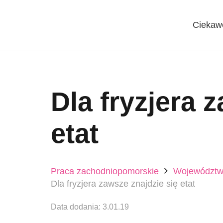
Ciekaw
Dla fryzjera 
etat
Praca zachodniopomorskie
Województwo
Dla fryzjera zawsze znajdzie się etat
Data dodania:
3.01.19