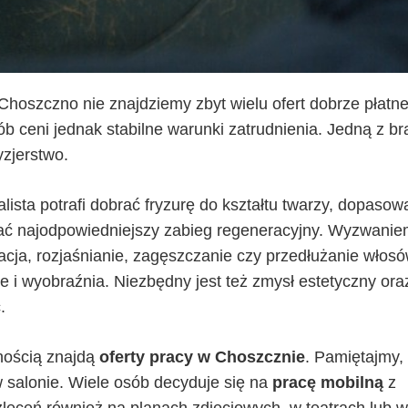
Choszczno nie znajdziemy zbyt wielu ofert dobrze płatne
b ceni jednak stabilne warunki zatrudnienia. Jedną z br
yzjerstwo.
jalista potrafi dobrać fryzurę do kształtu twarzy, dopasow
ować najodpowiedniejszy zabieg regeneracyjny. Wyzwani
acja, rozjaśnianie, zagęszczanie czy przedłużanie włos
ne i wyobraźnia. Niezbędny jest też zmysł estetyczny ora
.
nością znajdą
oferty pracy w Choszcznie
. Pamiętajmy,
o w salonie. Wiele osób decyduje się na
pracę mobilną
z